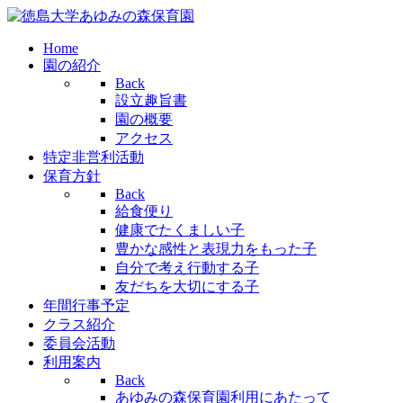
Home
園の紹介
Back
設立趣旨書
園の概要
アクセス
特定非営利活動
保育方針
Back
給食便り
健康でたくましい子
豊かな感性と表現力をもった子
自分で考え行動する子
友だちを大切にする子
年間行事予定
クラス紹介
委員会活動
利用案内
Back
あゆみの森保育園利用にあたって