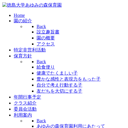
Home
園の紹介
Back
設立趣旨書
園の概要
アクセス
特定非営利活動
保育方針
Back
給食便り
健康でたくましい子
豊かな感性と表現力をもった子
自分で考え行動する子
友だちを大切にする子
年間行事予定
クラス紹介
委員会活動
利用案内
Back
あゆみの森保育園利用にあたって