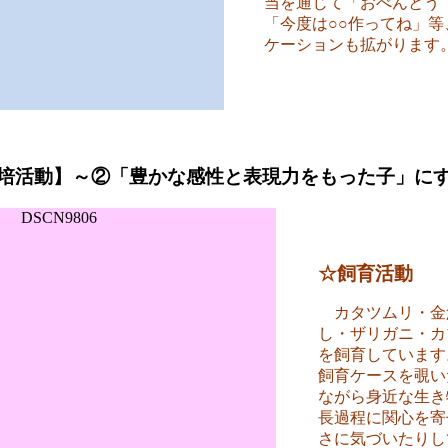
当を通じて「おべんとう
「今度は○○作ってね」
ケーションも拡がります
培活動】～②「豊かな感性と表現力をもった子」に
☆飼育活動
カタツムリ・金
し・ザリガニ・カ
を飼育しています
飼育ケースを覗い
ながら身近な生き
長過程に関心を寄
さに気づいたりし