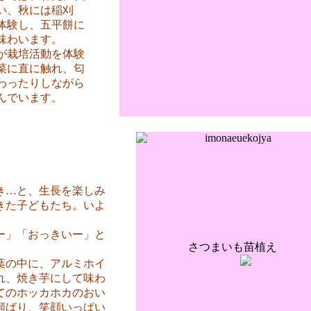
い、秋には稲刈
体験し、五平餅に
味わいます。
が栽培活動を体験
菜に直に触れ、匂
わったりしながら
んでいます。
…と、生長を楽しみ
きた子どもたち。いよ
ー」「おっきいー」と
さつまいも苗植え
の中に、アルミホイ
れ、焼き芋にして味わ
てのホッカホカのおい
頬ばり、笑顔いっぱい