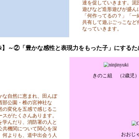
達を促していきます。泥
遊びなど造形遊びが盛ん
「何作ってるの？」「一
共有して遊ぶごっこなど
なっていきます。
歩】～②「豊かな感性と表現力をもった子」にするた
きのこ組 （2歳児
な自然に恵まれ、田んぼ
西部公園・椎の宮神社な
然の変化を五感で感じるこ
ースがたくさんあります。
を学んだり、消防署の人と
公共機関について関心を深
おおじ
。何よりも、道中出会う人