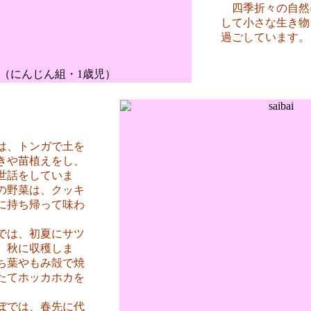
四季折々の自然
して小さな生き物
過ごしています。
（にんじん組・1歳児）
は、トンガで土を
きや苗植えをし、
世話をしていま
の野菜は、クッキ
に持ち帰って味わ
。
では、初夏にサツ
、秋に収穫しま
ち葉やもみ殻で焼
たてホッカホカを
。
ぼでは、春先に代